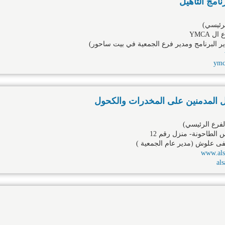
امج التأهيل
رئيسي)
 YMCA
ير البرنامج ومدير فرع الجمعية في بيت ساحور)
ymc
ل المدمنين على المخدرات والكحول
فرع الرئيسي)
أس الطاحونة- منزل رقم 12
 علوش (مدير عام الجمعية )
www.alsa
al