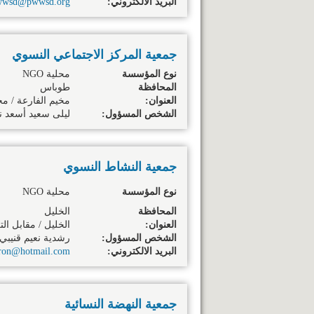
البريد الالكتروني:
wwsd@pwwsd.org
جمعية المركز الاجتماعي النسوي
نوع المؤسسة
محلية NGO
المحافظة
طوباس
العنوان:
مخيم الفارعة / مخ
الشخص المسؤول:
ليلى سعيد أسعد نعم
جمعية النشاط النسوي
نوع المؤسسة
محلية NGO
المحافظة
الخليل
العنوان:
الخليل / مقابل الت
الشخص المسؤول:
رشدية نعيم قنيبي 
البريد الالكتروني:
ron@hotmail.com
جمعية النهضة النسائية