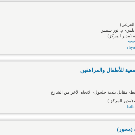
الفرعي)
ابلس- م. نور شمس
ه (مدير المركز)
www
rhy
عية للأطفال والمراهقين
- مقابل بلدية حلحول- الاتجاه الأخر من الشارع
 (مدير المركز )
hal
 (محور)