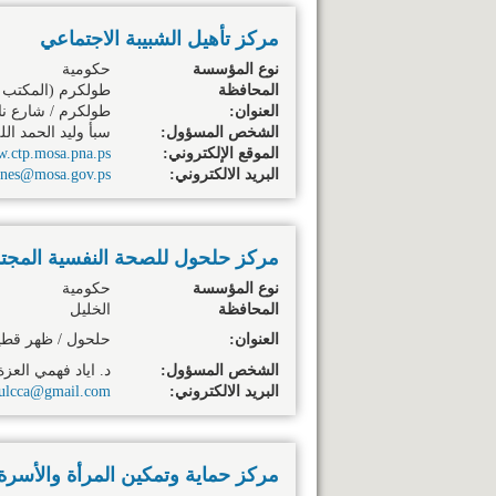
مركز تأهيل الشبيبة الاجتماعي
نوع المؤسسة
حكومية
المحافظة
طولكرم
(المكتب 
العنوان:
طولكرم / شارع ن
الشخص المسؤول:
سبأ وليد الحمد الل
الموقع الإلكتروني:
.ctp.mosa.pna.ps
البريد الالكتروني:
ones@mosa.gov.ps
مركز حلحول للصحة النفسية المجتم
نوع المؤسسة
حكومية
المحافظة
الخليل
العنوان:
حلحول / ظهر قطيط
الشخص المسؤول:
د. اياد فهمي العزة
البريد الالكتروني:
hulcca@gmail.com
مركز حماية وتمكين المرأة والأسرة