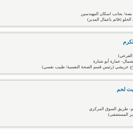
بصة/ بجانب اسكان المهندسين
حلو (قائم باعمال المدير)
كرم
الفرعي)
شمال- عمارة أبو شنارة
فتاح خريشي (رئيس قسم الصحة النفسية/ طبيب نفسي)
يت لحم
حم- طريق السوق المركزي
ير المستشفى)