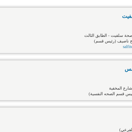
لفيت
حة سلفيت - الطابق الثالث
 ناصيف (رئيس قسم)
salf
بلس
شارع المخفية
يس قسم الصحه النفسية)
لفرعي)